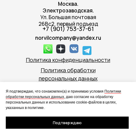
Москва.
Электрозаводская.
Ул. Большая почтовая
26Вс2, первый подъезд
+7 (901) 753-37-61
norvilcompany@yandex.ru
Политика конфиденциальности
Политика обработки
персональных данных
Все материалы данного сайта являются объектами
Я подтверждаю, что ознакомлен(а) и принимаю условия
Политики
авторского права (в том числе дизайн).
обработки персональных данных
, даю согласие на обработку
Запрещается копирование, распространение (в
персональных данных и использование cookie-файлов в целях,
том числе путем копирования на другие сайты и
указанных в политике.
ресурсы в Интернете) или любое иное
использование информации и объектов без
предварительного согласия правообладателя.
Подтверждаю
Сайт не является публичной офертой. Условия и
стоимость предложения могут быть
скорректированы. Ознакомиться с актуальными